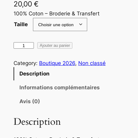
20,00
€
100% Coton – Broderie & Transfert
Taille
q
Ajouter au panier
u
a
Category:
Boutique 2026
, 
Non classé
n
Description
t
i
Informations complémentaires
t
Avis (0)
é
d
e
Description
T
-