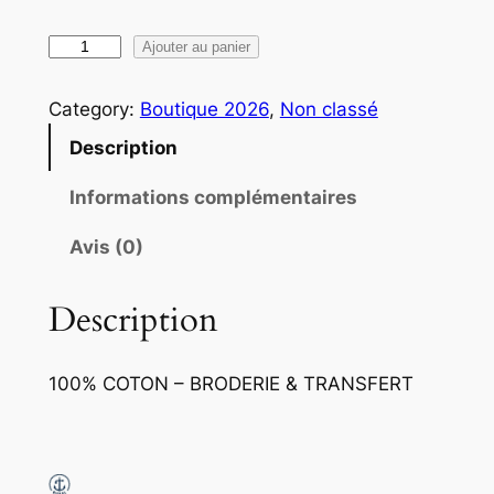
q
Ajouter au panier
u
a
Category:
Boutique 2026
, 
Non classé
n
Description
t
i
Informations complémentaires
t
Avis (0)
é
d
e
Description
T
-
100% COTON –
BRODERIE
&
TRANSFERT
S
h
i
r