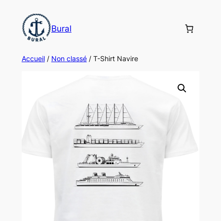
Aller
au
Bural
contenu
Accueil
/
Non classé
/ T-Shirt Navire